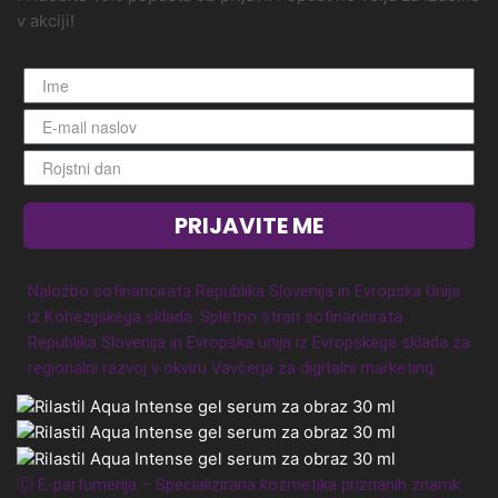
v akciji!
PRIJAVITE ME
Naložbo sofinancirata Republika Slovenija in Evropska Unija
iz Kohezijskega sklada. Spletno stran sofinancirata
Republika Slovenija in Evropska unija iz Evropskega sklada za
regionalni razvoj v okviru Vavčerja za digitalni marketing.
Ⓒ E-parfumerija – Specializirana kozmetika priznanih znamk.