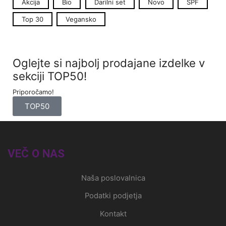
Akcija
Bio
Darilni set
Novo
SPF
Top 30
Vegansko
Oglejte si najbolj prodajane izdelke v
sekciji TOP50!
Priporočamo!
TOP50
VEČ O NAS
Naša poslovalnica
Podatki podjetja
Kontakt