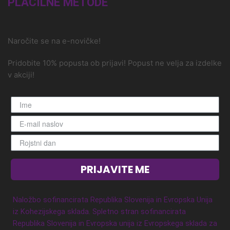
PLAČILNE METODE
Naročite se na e-novičke!
Pridobite 10% popusta ob prijavi! Popust ne velja za izdelke
v akciji!
PRIJAVITE ME
Naložbo sofinancirata Republika Slovenija in Evropska Unija
iz Kohezijskega sklada. Spletno stran sofinancirata
Republika Slovenija in Evropska unija iz Evropskega sklada za