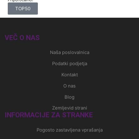
TOP50
VEČ O NAS
Naša poslovalnica
Podatki podjetja
Kontakt
O nas
Blog
Zemljevid strani
INFORMACIJE ZA STRANKE
Pogosto zastavljena vprašanja