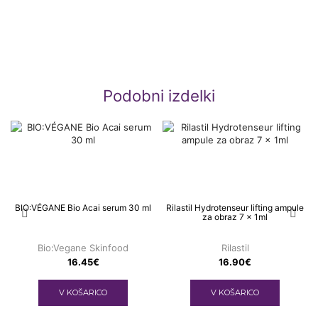
Podobni izdelki
BIO:VÉGANE Bio Acai serum 30 ml
Rilastil Hydrotenseur lifting ampule
za obraz 7 x 1ml
Bio:Vegane Skinfood
Rilastil
16.45
€
16.90
€
V KOŠARICO
V KOŠARICO