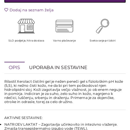
Dodaj na seznam želja
SLO podjetje, hitra dostava
Varno plačevanje
Svetovanje pri izbiri
OPIS
UPORABA IN SESTAVINE
Rilastil Xerolact čistilni gel je nežen peneči gel s fiziološkim pH kože
(5,5), ki nežno čisti kožo, ne da bi pri tem poškodoval njen
hidrolipidni sloj. Koži zagotavlja večjo vlažnost, jo ob enem neguje
in pomirja. Indiciran je za suho, zelo suho in kožo, nagnjeno k
rdečici, luščenju, srbenju in draženju. Primerna je za dojenčke,
otroke in odrasle, torej za celo družino.
AKTIVNE SESTAVINE:
NATRIJEV LAKTAT – Zagotavlja učinkovito in intezivno vlaženje.
Zmajša transepidermalno izgubo vode (TEWL).