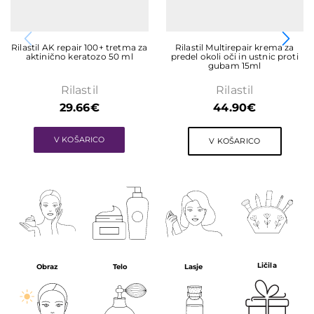
Rilastil AK repair 100+ tretma za
Rilastil Multirepair krema za
aktinično keratozo 50 ml
predel okoli oči in ustnic proti
gubam 15ml
Rilastil
Rilastil
29.66
€
44.90
€
V KOŠARICO
V KOŠARICO
Ličila
Obraz
Telo
Lasje