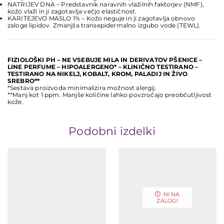
NATRIJEV DNA – Predstavnik naravnih vlažilnih faktorjev (NMF),
kožo vlaži in ji zagotavlja večjo elastičnost.
KARITEJEVO MASLO 1% – Kožo neguje in ji zagotavlja obnovo
zaloge lipidov. Zmanjša transepidermalno izgubo vode (TEWL).
FIZIOLOŠKI PH – NE VSEBUJE MILA IN DERIVATOV PŠENICE –
LINE PERFUME – HIPOALERGENO* – KLINIČNO TESTIRANO –
TESTIRANO NA NIKELJ, KOBALT, KROM, PALADIJ IN ŽIVO
SREBRO**
*Sestava proizvoda minimalizira možnost alergij.
**Manj kot 1 ppm. Manjše količine lahko povzročajo preobčutljivost
kože.
Podobni izdelki
NI NA
ZALOGI