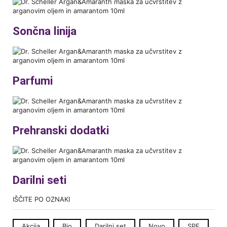
Sončna linija
Parfumi
Prehranski dodatki
Darilni seti
IŠČITE PO OZNAKI
Akcija
Bio
Darilni set
Novo
SPF