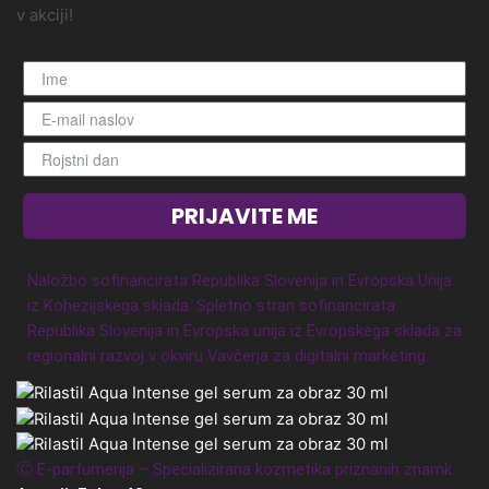
v akciji!
PRIJAVITE ME
Naložbo sofinancirata Republika Slovenija in Evropska Unija
iz Kohezijskega sklada. Spletno stran sofinancirata
Republika Slovenija in Evropska unija iz Evropskega sklada za
regionalni razvoj v okviru Vavčerja za digitalni marketing.
Ⓒ E-parfumerija – Specializirana kozmetika priznanih znamk.