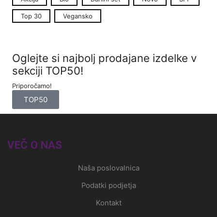
Top 30
Vegansko
Oglejte si najbolj prodajane izdelke v
sekciji TOP50!
Priporočamo!
TOP50
VEČ O NAS
Naša poslovalnica
Podatki podjetja
Kontakt