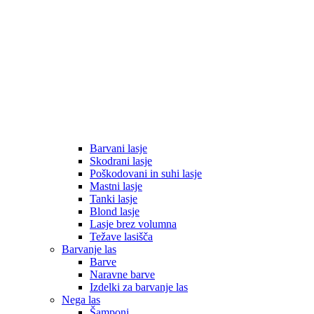
Barvani lasje
Skodrani lasje
Poškodovani in suhi lasje
Mastni lasje
Tanki lasje
Blond lasje
Lasje brez volumna
Težave lasišča
Barvanje las
Barve
Naravne barve
Izdelki za barvanje las
Nega las
Šamponi