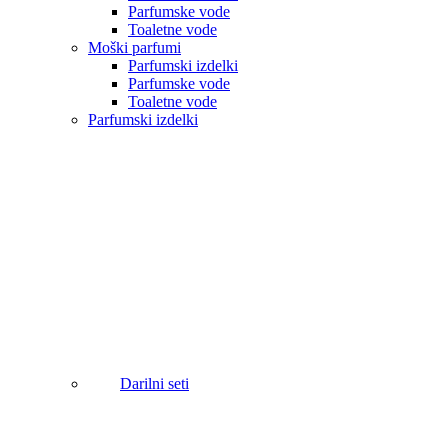
Parfumske vode
Toaletne vode
Moški parfumi
Parfumski izdelki
Parfumske vode
Toaletne vode
Parfumski izdelki
Darilni seti