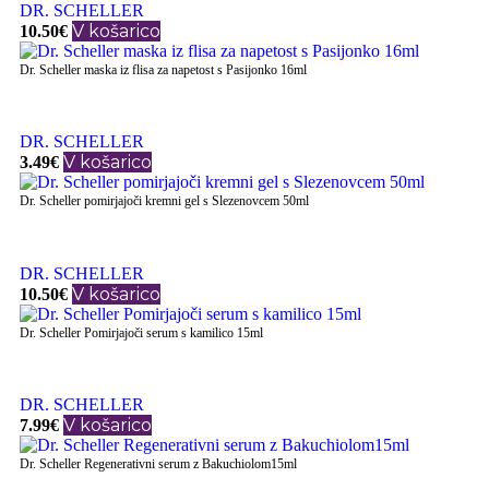
DR. SCHELLER
V košarico
10.50
€
Dr. Scheller maska iz flisa za napetost s Pasijonko 16ml
DR. SCHELLER
V košarico
3.49
€
Dr. Scheller pomirjajoči kremni gel s Slezenovcem 50ml
DR. SCHELLER
V košarico
10.50
€
Dr. Scheller Pomirjajoči serum s kamilico 15ml
DR. SCHELLER
V košarico
7.99
€
Dr. Scheller Regenerativni serum z Bakuchiolom15ml