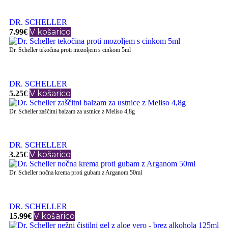
DR. SCHELLER
V košarico
7.99
€
Dr. Scheller tekočina proti mozoljem s cinkom 5ml
DR. SCHELLER
V košarico
5.25
€
Dr. Scheller zaščitni balzam za ustnice z Meliso 4,8g
DR. SCHELLER
V košarico
3.25
€
Dr. Scheller nočna krema proti gubam z Arganom 50ml
DR. SCHELLER
V košarico
15.99
€