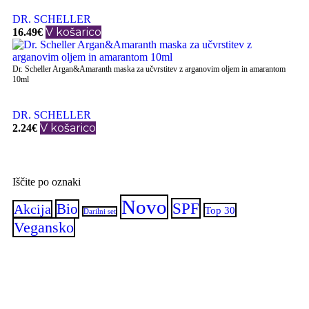
DR. SCHELLER
V košarico
16.49
€
Dr. Scheller Argan&Amaranth maska za učvrstitev z arganovim oljem in amarantom
10ml
DR. SCHELLER
V košarico
2.24
€
Iščite po oznaki
Novo
SPF
Bio
Akcija
Top 30
Darilni set
Vegansko
Oglejte si najbolj prodajane izdelke