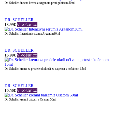
Dr. Scheller dnevna krema z Arganom proti gubicam 50ml
DR. SCHELLER
V košarico
13.99
€
Dr. Scheller Intenzivni serum z Arganom30ml
DR. SCHELLER
V košarico
16.99
€
Dr. Scheller krema za predele okoli oči za napetost s kofeinom 15ml
DR. SCHELLER
V košarico
10.50
€
Dr. Scheller kremni balzam z Osatom 50ml