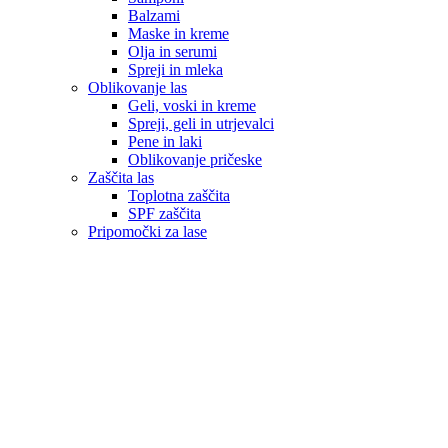
Balzami
Maske in kreme
Olja in serumi
Spreji in mleka
Oblikovanje las
Geli, voski in kreme
Spreji, geli in utrjevalci
Pene in laki
Oblikovanje pričeske
Zaščita las
Toplotna zaščita
SPF zaščita
Pripomočki za lase