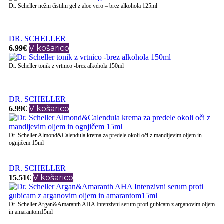
Dr. Scheller nežni čistilni gel z aloe vero – brez alkohola 125ml
DR. SCHELLER
V košarico
6.99
€
Dr. Scheller tonik z vrtnico -brez alkohola 150ml
DR. SCHELLER
V košarico
6.99
€
Dr. Scheller Almond&Calendula krema za predele okoli oči z mandljevim oljem in
ognjičem 15ml
DR. SCHELLER
V košarico
15.51
€
Dr. Scheller Argan&Amaranth AHA Intenzivni serum proti gubicam z arganovim oljem
in amarantom15ml