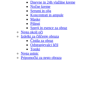
Dnevne in 24h vlažilne kreme
Nočne kreme
Serumi in olja
Koncentrati in ampule
Maske
Pilingi
Spreji in esence za obraz
Nega okoli oči
Izdelki za čiščenje obraza
Čistila za obraz
Odstranjevalci ličil
Toniki
Nega ustnic
Pripomočki za nego obraza