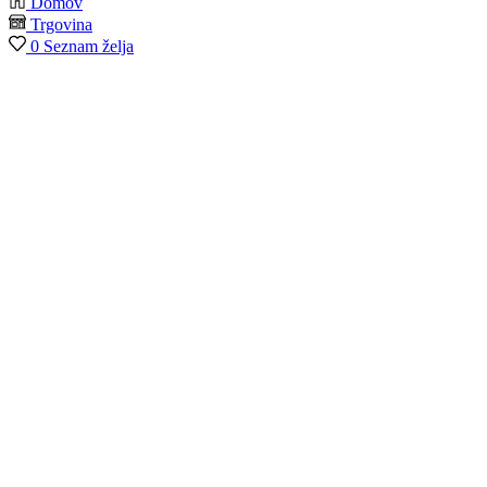
Domov
Trgovina
0
Seznam želja