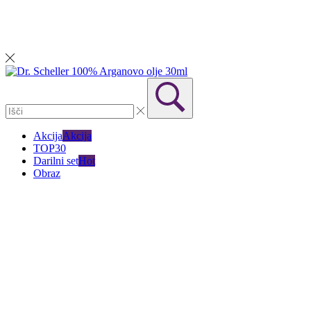
Akcija
Akcija
TOP30
Darilni set
Hot
Obraz