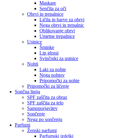
Maskare
Senčila za oči
Obrvi in trepalnice
Ličila in barve za obrvi
Nega obrvi in trepalnic
Oblikovanje obrvi
Umetne trepalnice
Ustnice
Šminke
Lip glossi
Svinčniki za ustnice
Nohti
Laki za nohte
Nega nohtov
Pripomočki za nohte
Pripomočki za ličenje
Sončna linija
SPF zaščita za obraz
SPF zaščita za telo
Samoporjavitev
Sončenje
Nega po sončenju
Parfumi
Ženski parfumi
Parfumski izdelki