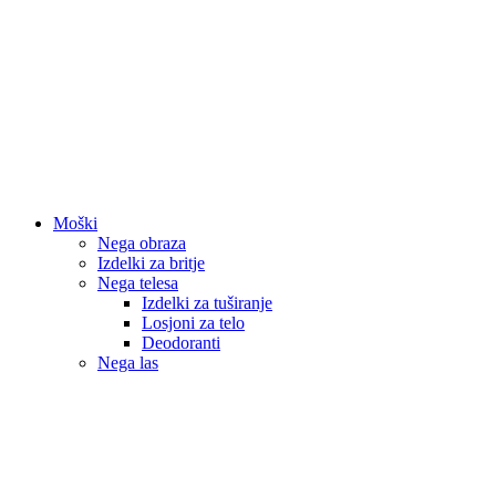
Moški
Nega obraza
Izdelki za britje
Nega telesa
Izdelki za tuširanje
Losjoni za telo
Deodoranti
Nega las