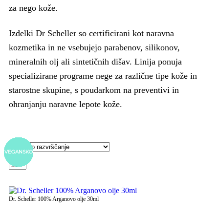
za nego kože.
Izdelki Dr Scheller so certificirani kot naravna
kozmetika in ne vsebujejo parabenov, silikonov,
mineralnih olj ali sintetičnih dišav. Linija ponuja
specializirane programe nege za različne tipe kože in
starostne skupine, s poudarkom na preventivi in
ohranjanju naravne lepote kože.
VEGANSKO
VEGANSKO
VEGANSKO
VEGANSKO
VEGANSKO
VEGANSKO
VEGANSKO
VEGANSKO
VEGANSKO
VEGANSKO
VEGANSKO
VEGANSKO
VEGANSKO
VEGANSKO
VEGANSKO
VEGANSKO
VEGANSKO
VEGANSKO
VEGANSKO
Pokaži
Dr. Scheller 100% Arganovo olje 30ml