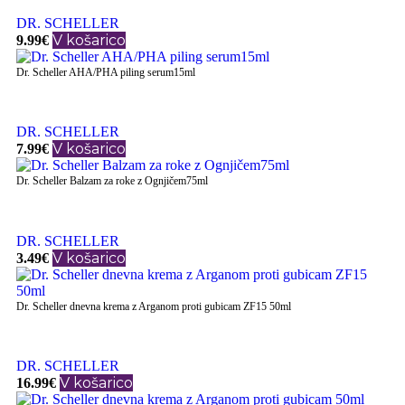
DR. SCHELLER
V košarico
9.99
€
Dr. Scheller AHA/PHA piling serum15ml
DR. SCHELLER
V košarico
7.99
€
Dr. Scheller Balzam za roke z Ognjičem75ml
DR. SCHELLER
V košarico
3.49
€
Dr. Scheller dnevna krema z Arganom proti gubicam ZF15 50ml
DR. SCHELLER
V košarico
16.99
€