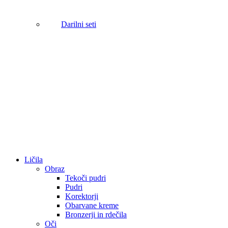
Darilni seti
Ličila
Obraz
Tekoči pudri
Pudri
Korektorji
Obarvane kreme
Bronzerji in rdečila
Oči