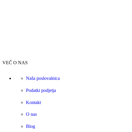
v sekciji TOP30!
Priporočamo!
TOP30
VEČ O NAS
Naša poslovalnica
Podatki podjetja
Kontakt
O nas
Blog