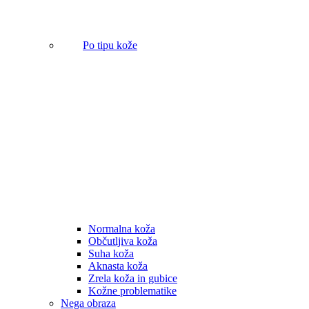
Po tipu kože
Normalna koža
Občutljiva koža
Suha koža
Aknasta koža
Zrela koža in gubice
Kožne problematike
Nega obraza