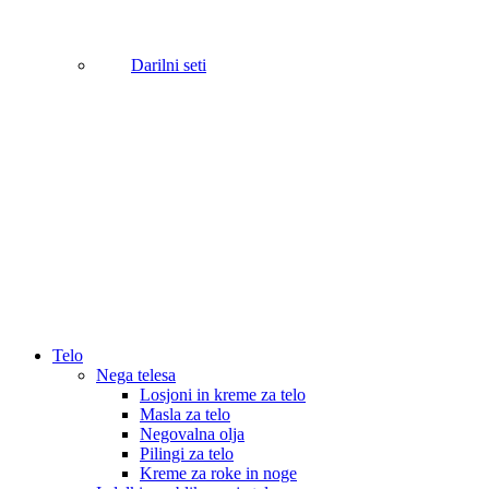
Darilni seti
Telo
Nega telesa
Losjoni in kreme za telo
Masla za telo
Negovalna olja
Pilingi za telo
Kreme za roke in noge