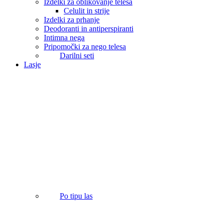
Izdelki za oblikovanje telesa
Celulit in strije
Izdelki za prhanje
Deodoranti in antiperspiranti
Intimna nega
Pripomočki za nego telesa
Darilni seti
Lasje
Po tipu las