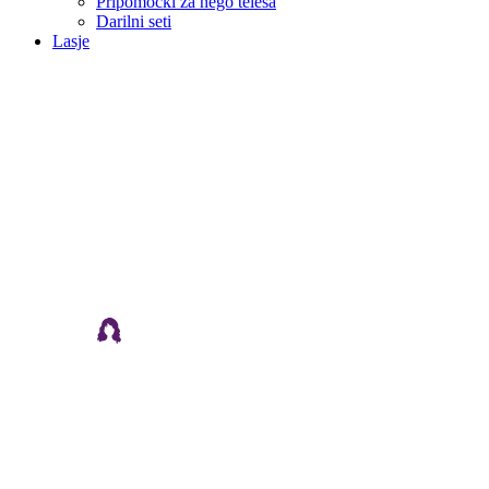
Pripomočki za nego telesa
Darilni seti
Lasje