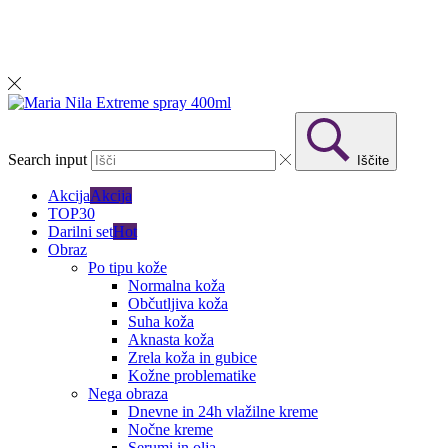
Search input
Iščite
Akcija
Akcija
TOP30
Darilni set
Hot
Obraz
Po tipu kože
Normalna koža
Občutljiva koža
Suha koža
Aknasta koža
Zrela koža in gubice
Kožne problematike
Nega obraza
Dnevne in 24h vlažilne kreme
Nočne kreme
Serumi in olja