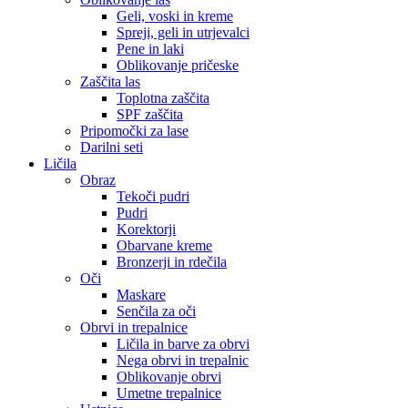
Geli, voski in kreme
Spreji, geli in utrjevalci
Pene in laki
Oblikovanje pričeske
Zaščita las
Toplotna zaščita
SPF zaščita
Pripomočki za lase
Darilni seti
Ličila
Obraz
Tekoči pudri
Pudri
Korektorji
Obarvane kreme
Bronzerji in rdečila
Oči
Maskare
Senčila za oči
Obrvi in trepalnice
Ličila in barve za obrvi
Nega obrvi in trepalnic
Oblikovanje obrvi
Umetne trepalnice