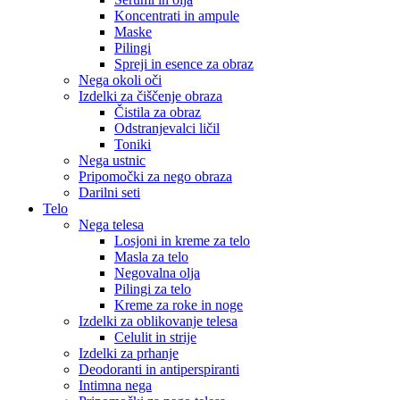
Koncentrati in ampule
Maske
Pilingi
Spreji in esence za obraz
Nega okoli oči
Izdelki za čiščenje obraza
Čistila za obraz
Odstranjevalci ličil
Toniki
Nega ustnic
Pripomočki za nego obraza
Darilni seti
Telo
Nega telesa
Losjoni in kreme za telo
Masla za telo
Negovalna olja
Pilingi za telo
Kreme za roke in noge
Izdelki za oblikovanje telesa
Celulit in strije
Izdelki za prhanje
Deodoranti in antiperspiranti
Intimna nega