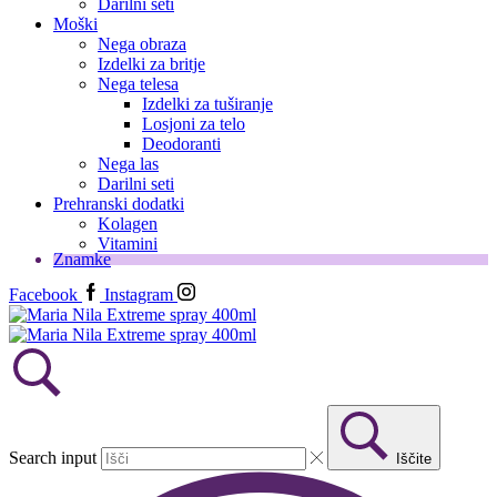
Darilni seti
Moški
Nega obraza
Izdelki za britje
Nega telesa
Izdelki za tuširanje
Losjoni za telo
Deodoranti
Nega las
Darilni seti
Prehranski dodatki
Kolagen
Vitamini
Znamke
Facebook
Instagram
Search input
Iščite