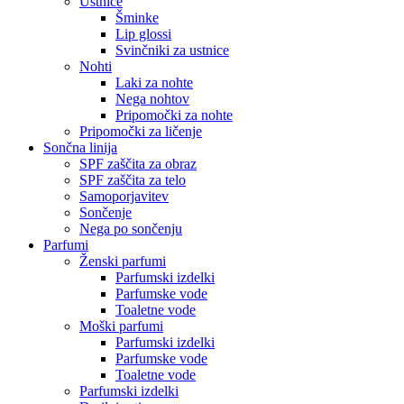
Ustnice
Šminke
Lip glossi
Svinčniki za ustnice
Nohti
Laki za nohte
Nega nohtov
Pripomočki za nohte
Pripomočki za ličenje
Sončna linija
SPF zaščita za obraz
SPF zaščita za telo
Samoporjavitev
Sončenje
Nega po sončenju
Parfumi
Ženski parfumi
Parfumski izdelki
Parfumske vode
Toaletne vode
Moški parfumi
Parfumski izdelki
Parfumske vode
Toaletne vode
Parfumski izdelki