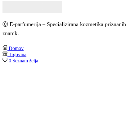
Ⓒ E-parfumerija – Specializirana kozmetika priznanih
znamk.
Avtorji: Fokus42.com
Domov
Trgovina
0
Seznam želja