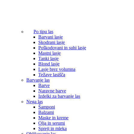
Po tipu las
Barvani lasje
Skodrani lasje
Poškodovani in suhi lasje
Mastni lasje
Tanki lasje
Blond lasje
Lasje brez volumna
Težave lasišča
Barvanje las
Barve
Naravne barve
Izdelki za barvanje las
Nega las
Šamponi
Balzami
Maske in kreme
Olja in serumi
Spreji in mleka
Oblikovanje las