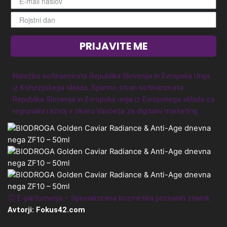
PRIJAVITE ME
Naložbo sofinancirata Republika Slovenija in Evropska Unija
iz Kohezijskega sklada. Spletno stran sofinancirata
Republika Slovenija in Evropska unija iz Evropskega sklada za
regionalni razvoj v okviru Vavčerja za digitalni marketing.
Ⓒ E-parfumerija – Specializirana kozmetika priznanih znamk.
Avtorji: Fokus42.com