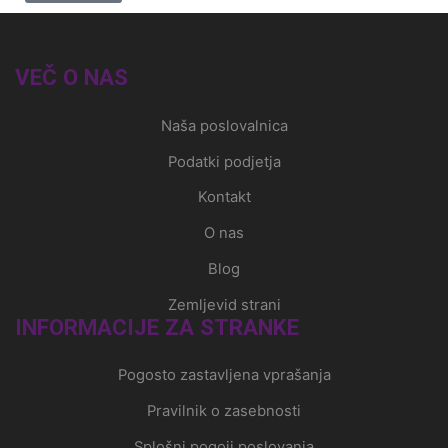
VEČ O NAS
Naša poslovalnica
Podatki podjetja
Kontakt
O nas
Blog
Zemljevid strani
INFORMACIJE ZA STRANKE
Pogosto zastavljena vprašanja
Pravilnik o zasebnosti
Splošni pogoji poslovanja