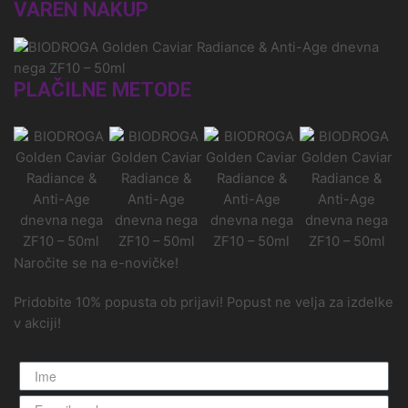
VAREN NAKUP
PLAČILNE METODE
Naročite se na e-novičke!
Pridobite 10% popusta ob prijavi! Popust ne velja za izdelke
v akciji!