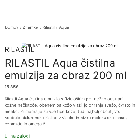
Domov
Znamke
Rilastil
Aqua
RILASTIL
RILASTIL Aqua čistilna
emulzija za obraz 200 ml
15.35
€
Rilastil Aqua čistilna emulzija s fiziološkim pH, nežno odstrani
kožne nečistoče, obenem pa kožo vlaži, jo ohranja svežo, čvrsto in
mehko. Primerna je za vse tipe kože, tudi najbolj občutljivo.
Vsebuje hialuronsko kislino z visoko in nizko molekulsko maso,
ceramide in omega 6.
na zalogi