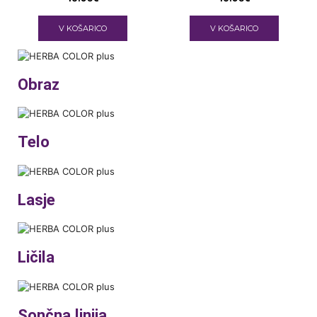
V KOŠARICO
V KOŠARICO
Obraz
Telo
Lasje
Ličila
Sončna linija