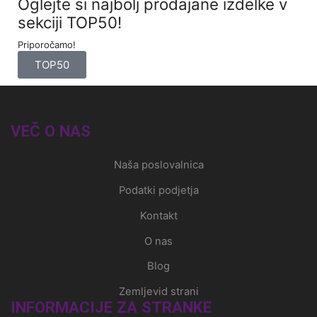
Oglejte si najbolj prodajane izdelke v
sekciji TOP50!
Priporočamo!
TOP50
VEČ O NAS
Naša poslovalnica
Podatki podjetja
Kontakt
O nas
Blog
Zemljevid strani
INFORMACIJE ZA STRANKE